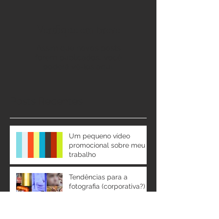
Verifique em breve
Assim que novos posts
forem publicados, você
poderá vê-los aqui.
Posts Recentes
Um pequeno vídeo
promocional sobre meu
trabalho
Tendências para a
fotografia (corporativa?)
em 2020
O que pode representar