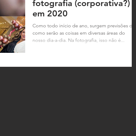
fotografia (corporativa?)
em 2020
Como todo início de ano, surgem previsões de
como serão as coisas em diversas áreas do
nosso dia-a-dia. Na fotografia, isso não é...