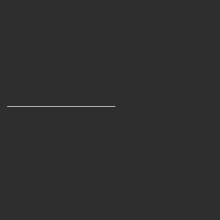
Verifique em
breve
Assim que novos
posts forem
publicados, você
poderá vê-los aqui.