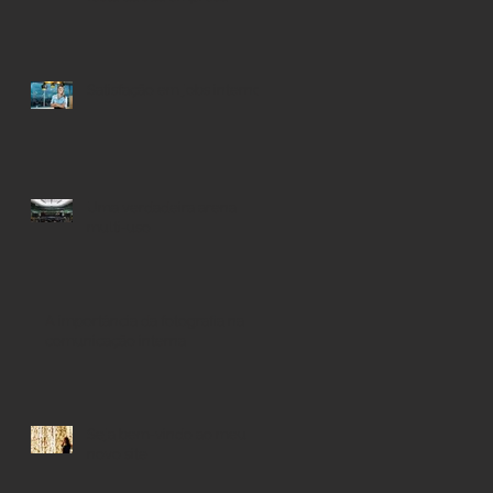
Satisfação em jobs internos
Uma verdadeira arena
multi-uso
A importância da fotografia na
comunicação interna
Seja bem-vindo ao meu
novo site