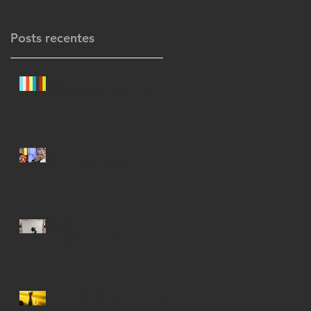
Posts recentes
Um pequeno vídeo
promocional sobre meu
trabalho
Tendências para a
fotografia (corporativa?) em
2020
O que pode representar
uma foto de crachá?
10 motivos para fotografar a
festa da sua empresa