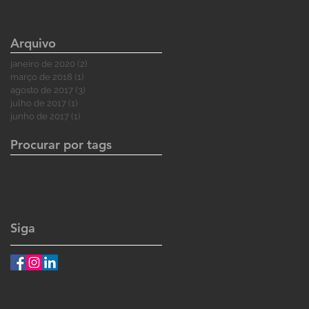
Arquivo
janeiro de 2020
(2)
2 posts
março de 2018
(1)
1 post
agosto de 2017
(3)
3 posts
julho de 2017
(1)
1 post
junho de 2017
(1)
1 post
Procurar por tags
Comunicação corporativa
Comunicação interna
Fotografia corporativa
evento
Siga