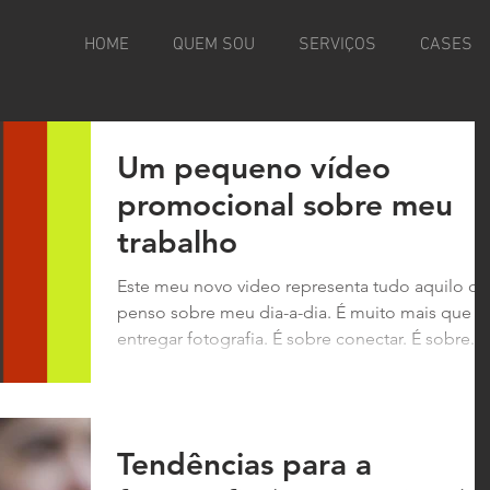
HOME
QUEM SOU
SERVIÇOS
CASES
Um pequeno vídeo
promocional sobre meu
trabalho
Este meu novo video representa tudo aquilo q
penso sobre meu dia-a-dia. É muito mais que
entregar fotografia. É sobre conectar. É sobre...
Tendências para a